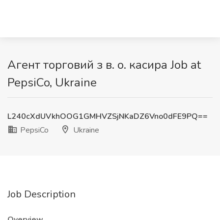
Агент торговий з в. о. касира Job at
PepsiCo, Ukraine
L240cXdUVkhOOG1GMHVZSjNKaDZ6Vno0dFE9PQ==
PepsiCo
Ukraine
Job Description
Overview