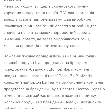
PepsiСo
- один із лідерів українського ринку
харчових продуктів та напоїв. В Україні компанія
володіє трьома підприємствами: два виробничі
комплекси в Миколаївській області з виробництва
снеків та напоїв, та молокопереробний завод у
Київській області, де зараз виробляються соки,
молочна продукція та дитяче харчування.
Компанія посідає провідні позиції на ринку соків і
сокової продукції, де представлена брендами
«Сандора» та «Садочок». До портфеля компанії
входять також газовані напої Pepsi, 7UP, Mirinda,
холодний чай Lipton Ice Tea. На ринку снеків компанія
представлена брендами Lay’s, Cheetos, Doritos. PepsiСo
в Україні також займає впевнені позиції на ринку
молочної продукції з брендами «Чудо», «Слов’яночка»,
«Марійка» та дитячого харчування «Агуня».